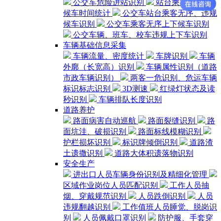
公交车危险进站识别
站台乘客密度、
候车时间统计
公交车站台乘客无序、违规
候车识别
公交车乘客无序上下候车识别
公交车辆、班车、校车违规上下车识别
车辆基础信息采集
车辆流量、密度统计
车牌识别
车辆
外廓（长宽高）识别
车辆属性识别（道路
市政车辆识别）
两客一危识别、危运车辆
标识标志识别
3D测速
红绿灯状态及读
秒识别
车辆排队长度识别
道路养护
路面病害自动巡航
路面裂缝识别
路
面坑洼、破损识别
路面标线模糊识别
护栏损坏识别
标识牌倾倒识别
道路渣
土遗撒识别
道路大体积遗落物识别
安全生产
进出口人员车辆身份识别及精细化管理
区域作业岗位人员匹配识别
工作人员抽
烟、穿戴规范识别
人员跌倒识别
人员
违规翻越识别
工作值班人员睡觉、脱岗识
别
人员佩戴口罩识别
防护服、手套穿