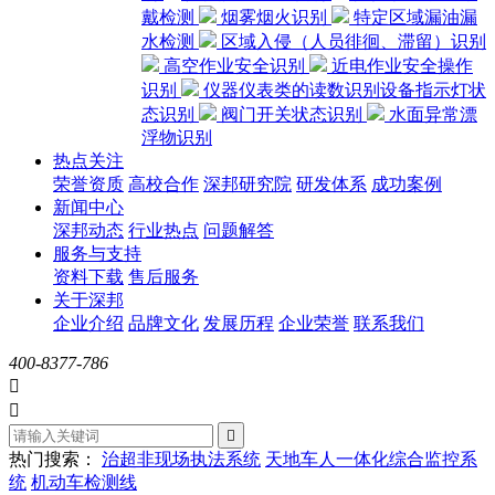
戴检测
烟雾烟火识别
特定区域漏油漏
水检测
区域入侵（人员徘徊、滞留）识别
高空作业安全识别
近电作业安全操作
识别
仪器仪表类的读数识别设备指示灯状
态识别
阀门开关状态识别
水面异常漂
浮物识别
热点关注
荣誉资质
高校合作
深邦研究院
研发体系
成功案例
新闻中心
深邦动态
行业热点
问题解答
服务与支持
资料下载
售后服务
关于深邦
企业介绍
品牌文化
发展历程
企业荣誉
联系我们
400-8377-786



热门搜索：
治超非现场执法系统
天地车人一体化综合监控系
统
机动车检测线