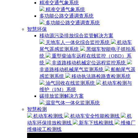
精准交通气象系统
精准交通气象系统
多功能公路交通调查系统
多功能公路交通调查系统
智慧环保
移动源污染排放综合监管解决方案
天地车人一体化综合监控系统
机动车
尾气遥感监测系统
黑烟车智能电子抓拍系
统
重型柴油车远程在线监控（OBD）系
统
非道路移动机械定位远程监控系统
非道路移动机械尾气监测系统
船舶尾气遥
感监测系统
移动执法路检路查检测系统
油气回收在线监测系统
机动车检测与
维护（I/M）系统
碳排放监测解决方案
温室气体一体化监测系统
智慧检测
机动车检测线
机动车安全性能检测线
机
动车环保排放检测线
新车下线检测线
维修厂
维修竣工检测线