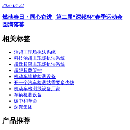
2026-04-22
燃动春日・同心奋进 | 第二届“深邦杯”春季运动会
圆满落幕
相关标签
治超非现场执法系统
科技治超非现场执法系统
超载超限非现场执法系统
超限超载管控
机动车排放检测设备
开一个汽车检测站需要多少钱
机动车检测线设备厂家
车辆检测设备
碳中和革命
深邦集团
产品推荐