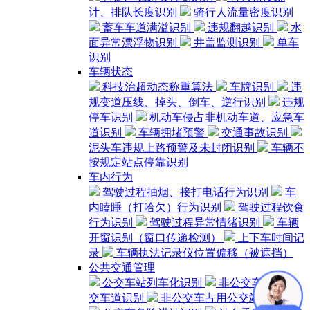
计、排队长度识别
骑行人流量密度识别
蓄车车道满溢识别
违规翻越识别
水
面异常漂浮物识别
井盖监测识别
单车
识别
车辆状态
科技治超动态称重算法
车牌识别
违
规变道压线、掉头、倒车、逆行识别
违规
停车识别
机动车侵占非机动车道、应急车
道识别
车辆拥堵预警
交通事故识别
泥头车违规上路预警及未封闭识别
车辆不
按规定站点停靠识别
车内行为
驾驶过程抽烟、接打电话行为识别
车
内瞌睡（打哈欠）行为识别
驾驶过程饮食
行为识别
驾驶过程异常情绪识别
车辆
开窗识别（窗口传递检测）
上下车时间记
录
车辆执法记录仪位置偏移（被遮挡）
公共交通管理
公交车站列车化识别
非公交车占用公
交车道识别
非公交车占用公交站台识别