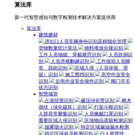
算法库
新一代智慧感知与数字检测技术解决方案提供商
算法库
建筑建材
进出口人员车辆身份识别及精细化管理
货物数量统计算法
物料堆放合规识别
工作人员抽烟、穿戴规范识别
人员跌倒识
别
人员违规翻越识别
工作值班人员睡
觉、脱岗识别
区域入侵（人员徘徊、滞
留）识别
施工围挡识别
高空作业安全
识别
近电作业安全操作识别
阀门开关
状态识别
智慧城管
占道经营识别
碾压绿化带识别
树木
倒伏（绿化破坏）识别
打架斗殴识别
人群异常聚集识别
人员佩戴口罩识别
重要区域入侵识别
区域物品遗留检测识别
烟雾烟火识别
特定区域漏油漏水检测
特定区域超员检测识别
行人密度统