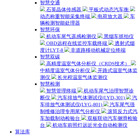
智慧交通
石英晶体传感器
平板式动态汽车衡
动态称重智能采集终端
电荷放大器
车
辆检测智能处理器
智慧环保
机动车尾气遥感检测仪
黑烟车抓拍仪
OBD远程在线监控车载终端
透射式烟
度计LYT-8
非道路移动机械定位终端
智慧双碳
高精度温室气体分析仪（CRDS技术）
中精度温室气体分析仪
开路式温室气体监
测仪
长光程温室气体监测仪
智慧检测
智慧管理终端
机动车尾气治理智慧诊
断仪
汽车排放气体测试仪(LYD-301)
汽
车排放气体测试仪(LYG-801)
汽车尾气强
制维修治理专用尾气分析仪
滚筒反力式汽
车加载制动检验台
双板联动汽车侧滑检验
台
机动车前照灯远近光全自动检测仪
算法库