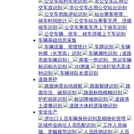
公交车站列车化识别
非公交车占用公
交车道识别
非公交车占用公交站台识别
公交车危险进站识别
站台乘客密度、
候车时间统计
公交车站台乘客无序、违规
候车识别
公交车乘客无序上下候车识别
公交车辆、班车、校车违规上下车识别
车辆基础信息采集
车辆流量、密度统计
车牌识别
车辆
外廓（长宽高）识别
车辆属性识别（道路
市政车辆识别）
两客一危识别、危运车辆
标识标志识别
3D测速
红绿灯状态及读
秒识别
车辆排队长度识别
道路养护
路面病害自动巡航
路面裂缝识别
路
面坑洼、破损识别
路面标线模糊识别
护栏损坏识别
标识牌倾倒识别
道路渣
土遗撒识别
道路大体积遗落物识别
安全生产
进出口人员车辆身份识别及精细化管理
区域作业岗位人员匹配识别
工作人员抽
烟、穿戴规范识别
人员跌倒识别
人员