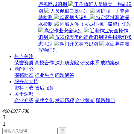
违规翻越识别
工作值班人员睡觉、脱岗识
别
人员佩戴口罩识别
防护服、手套穿
戴检测
烟雾烟火识别
特定区域漏油漏
水检测
区域入侵（人员徘徊、滞留）识别
高空作业安全识别
近电作业安全操作
识别
仪器仪表类的读数识别设备指示灯状
态识别
阀门开关状态识别
水面异常漂
浮物识别
热点关注
荣誉资质
高校合作
深邦研究院
研发体系
成功案例
新闻中心
深邦动态
行业热点
问题解答
服务与支持
资料下载
售后服务
关于深邦
企业介绍
品牌文化
发展历程
企业荣誉
联系我们
400-8377-786


