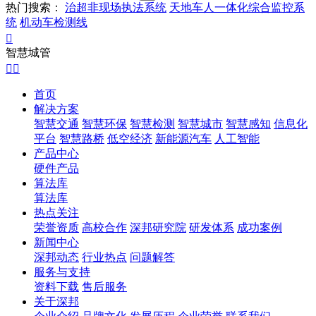
热门搜索：
治超非现场执法系统
天地车人一体化综合监控系
统
机动车检测线

智慧城管


首页
解决方案
智慧交通
智慧环保
智慧检测
智慧城市
智慧感知
信息化
平台
智慧路桥
低空经济
新能源汽车
人工智能
产品中心
硬件产品
算法库
算法库
热点关注
荣誉资质
高校合作
深邦研究院
研发体系
成功案例
新闻中心
深邦动态
行业热点
问题解答
服务与支持
资料下载
售后服务
关于深邦