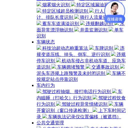
烟雾烟火识别
特定区域漏油漏水检测
特定区域超员检测识别
行人密度统
计、排队长度识别
骑行人流量密度识别
蓄车车道满溢识别
违规翻越识别
水
面异常漂浮物识别
井盖监测识别
单车
识别
车辆状态
科技治超动态称重算法
车牌识别
违
规变道压线、掉头、倒车、逆行识别
违规
停车识别
机动车侵占非机动车道、应急车
道识别
车辆拥堵预警
交通事故识别
泥头车违规上路预警及未封闭识别
车辆不
按规定站点停靠识别
车内行为
驾驶过程抽烟、接打电话行为识别
车
内瞌睡（打哈欠）行为识别
驾驶过程饮食
行为识别
驾驶过程异常情绪识别
车辆
开窗识别（窗口传递检测）
上下车时间记
录
车辆执法记录仪位置偏移（被遮挡）
公共交通管理