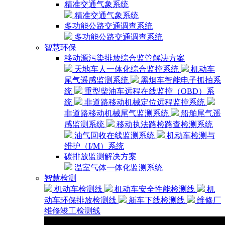
精准交通气象系统
精准交通气象系统
多功能公路交通调查系统
多功能公路交通调查系统
智慧环保
移动源污染排放综合监管解决方案
天地车人一体化综合监控系统
机动车
尾气遥感监测系统
黑烟车智能电子抓拍系
统
重型柴油车远程在线监控（OBD）系
统
非道路移动机械定位远程监控系统
非道路移动机械尾气监测系统
船舶尾气遥
感监测系统
移动执法路检路查检测系统
油气回收在线监测系统
机动车检测与
维护（I/M）系统
碳排放监测解决方案
温室气体一体化监测系统
智慧检测
机动车检测线
机动车安全性能检测线
机
动车环保排放检测线
新车下线检测线
维修厂
维修竣工检测线