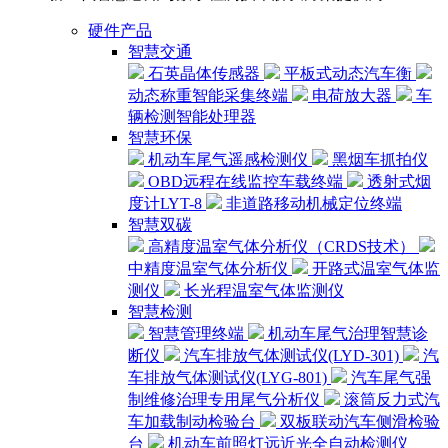
硬件产品
智慧交通
石英晶体传感器
平板式动态汽车衡
动态称重智能采集终端
电荷放大器
车
辆检测智能处理器
智慧环保
机动车尾气遥感检测仪
黑烟车抓拍仪
OBD远程在线监控车载终端
透射式烟
度计LYT-8
非道路移动机械定位终端
智慧双碳
高精度温室气体分析仪（CRDS技术）
中精度温室气体分析仪
开路式温室气体监
测仪
长光程温室气体监测仪
智慧检测
智慧管理终端
机动车尾气治理智慧诊
断仪
汽车排放气体测试仪(LYD-301)
汽
车排放气体测试仪(LYG-801)
汽车尾气强
制维修治理专用尾气分析仪
滚筒反力式汽
车加载制动检验台
双板联动汽车侧滑检验
台
机动车前照灯远近光全自动检测仪