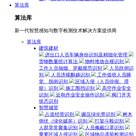
算法库
算法库
新一代智慧感知与数字检测技术解决方案提供商
算法库
建筑建材
进出口人员车辆身份识别及精细化管理
货物数量统计算法
物料堆放合规识别
工作人员抽烟、穿戴规范识别
人员跌倒识
别
人员违规翻越识别
工作值班人员睡
觉、脱岗识别
区域入侵（人员徘徊、滞
留）识别
施工围挡识别
高空作业安全
识别
近电作业安全操作识别
阀门开关
状态识别
智慧城管
占道经营识别
碾压绿化带识别
树木
倒伏（绿化破坏）识别
打架斗殴识别
人群异常聚集识别
人员佩戴口罩识别
重要区域入侵识别
区域物品遗留检测识别