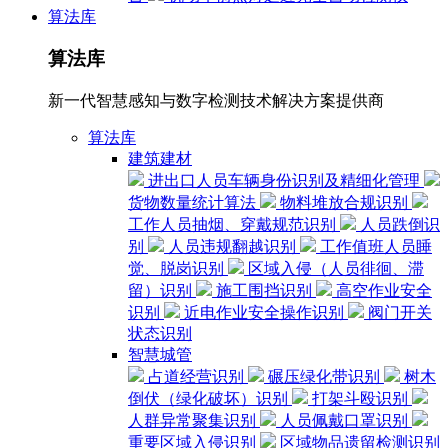
算法库
算法库
新一代智慧感知与数字检测技术解决方案提供商
算法库
建筑建材
进出口人员车辆身份识别及精细化管理
货物数量统计算法
物料堆放合规识别
工作人员抽烟、穿戴规范识别
人员跌倒识
别
人员违规翻越识别
工作值班人员睡
觉、脱岗识别
区域入侵（人员徘徊、滞
留）识别
施工围挡识别
高空作业安全
识别
近电作业安全操作识别
阀门开关
状态识别
智慧城管
占道经营识别
碾压绿化带识别
树木
倒伏（绿化破坏）识别
打架斗殴识别
人群异常聚集识别
人员佩戴口罩识别
重要区域入侵识别
区域物品遗留检测识别