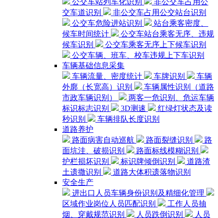
公交车站列车化识别
非公交车占用公
交车道识别
非公交车占用公交站台识别
公交车危险进站识别
站台乘客密度、
候车时间统计
公交车站台乘客无序、违规
候车识别
公交车乘客无序上下候车识别
公交车辆、班车、校车违规上下车识别
车辆基础信息采集
车辆流量、密度统计
车牌识别
车辆
外廓（长宽高）识别
车辆属性识别（道路
市政车辆识别）
两客一危识别、危运车辆
标识标志识别
3D测速
红绿灯状态及读
秒识别
车辆排队长度识别
道路养护
路面病害自动巡航
路面裂缝识别
路
面坑洼、破损识别
路面标线模糊识别
护栏损坏识别
标识牌倾倒识别
道路渣
土遗撒识别
道路大体积遗落物识别
安全生产
进出口人员车辆身份识别及精细化管理
区域作业岗位人员匹配识别
工作人员抽
烟、穿戴规范识别
人员跌倒识别
人员