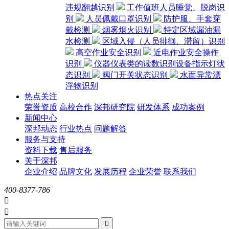
违规翻越识别
工作值班人员睡觉、脱岗识
别
人员佩戴口罩识别
防护服、手套穿
戴检测
烟雾烟火识别
特定区域漏油漏
水检测
区域入侵（人员徘徊、滞留）识别
高空作业安全识别
近电作业安全操作
识别
仪器仪表类的读数识别设备指示灯状
态识别
阀门开关状态识别
水面异常漂
浮物识别
热点关注
荣誉资质
高校合作
深邦研究院
研发体系
成功案例
新闻中心
深邦动态
行业热点
问题解答
服务与支持
资料下载
售后服务
关于深邦
企业介绍
品牌文化
发展历程
企业荣誉
联系我们
400-8377-786


