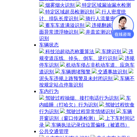
烟雾烟火识别
特定区域漏油漏水检测
特定区域超员检测识别
行人密度统
计、排队长度识别
骑行人流量密度识别
蓄车车道满溢识别
违规翻越识别
水
面异常漂浮物识别
井盖监测识别
单车
识别
车辆状态
科技治超动态称重算法
车牌识别
违
规变道压线、掉头、倒车、逆行识别
违规
停车识别
机动车侵占非机动车道、应急车
道识别
车辆拥堵预警
交通事故识别
泥头车违规上路预警及未封闭识别
车辆不
按规定站点停靠识别
车内行为
驾驶过程抽烟、接打电话行为识别
车
内瞌睡（打哈欠）行为识别
驾驶过程饮食
行为识别
驾驶过程异常情绪识别
车辆
开窗识别（窗口传递检测）
上下车时间记
录
车辆执法记录仪位置偏移（被遮挡）
公共交通管理