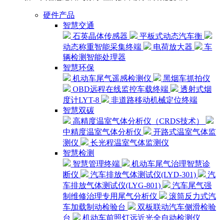
硬件产品
智慧交通
石英晶体传感器
平板式动态汽车衡
动态称重智能采集终端
电荷放大器
车
辆检测智能处理器
智慧环保
机动车尾气遥感检测仪
黑烟车抓拍仪
OBD远程在线监控车载终端
透射式烟
度计LYT-8
非道路移动机械定位终端
智慧双碳
高精度温室气体分析仪（CRDS技术）
中精度温室气体分析仪
开路式温室气体监
测仪
长光程温室气体监测仪
智慧检测
智慧管理终端
机动车尾气治理智慧诊
断仪
汽车排放气体测试仪(LYD-301)
汽
车排放气体测试仪(LYG-801)
汽车尾气强
制维修治理专用尾气分析仪
滚筒反力式汽
车加载制动检验台
双板联动汽车侧滑检验
台
机动车前照灯远近光全自动检测仪