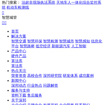
热门搜索：
治超非现场执法系统
天地车人一体化综合监控系
统
机动车检测线

智慧城管


首页
解决方案
智慧交通
智慧环保
智慧检测
智慧城市
智慧感知
信息化
平台
智慧路桥
低空经济
新能源汽车
人工智能
产品中心
硬件产品
算法库
算法库
热点关注
荣誉资质
高校合作
深邦研究院
研发体系
成功案例
新闻中心
深邦动态
行业热点
问题解答
服务与支持
资料下载
售后服务
关于深邦