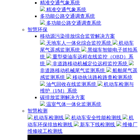
精准交通气象系统
精准交通气象系统
多功能公路交通调查系统
多功能公路交通调查系统
智慧环保
移动源污染排放综合监管解决方案
天地车人一体化综合监控系统
机动车
尾气遥感监测系统
黑烟车智能电子抓拍系
统
重型柴油车远程在线监控（OBD）系
统
非道路移动机械定位远程监控系统
非道路移动机械尾气监测系统
船舶尾气遥
感监测系统
移动执法路检路查检测系统
油气回收在线监测系统
机动车检测与
维护（I/M）系统
碳排放监测解决方案
温室气体一体化监测系统
智慧检测
机动车检测线
机动车安全性能检测线
机
动车环保排放检测线
新车下线检测线
维修厂
维修竣工检测线