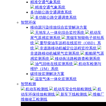
精准交通气象系统
精准交通气象系统
多功能公路交通调查系统
多功能公路交通调查系统
智慧环保
移动源污染排放综合监管解决方案
天地车人一体化综合监控系统
机动车
尾气遥感监测系统
黑烟车智能电子抓拍系
统
重型柴油车远程在线监控（OBD）系
统
非道路移动机械定位远程监控系统
非道路移动机械尾气监测系统
船舶尾气遥
感监测系统
移动执法路检路查检测系统
油气回收在线监测系统
机动车检测与
维护（I/M）系统
碳排放监测解决方案
温室气体一体化监测系统
智慧检测
机动车检测线
机动车安全性能检测线
机
动车环保排放检测线
新车下线检测线
维修厂
维修竣工检测线