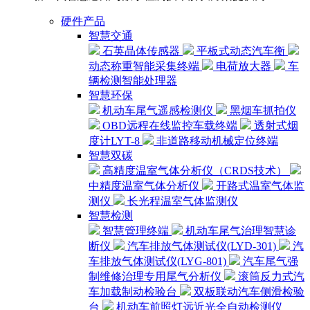
硬件产品
智慧交通
石英晶体传感器
平板式动态汽车衡
动态称重智能采集终端
电荷放大器
车
辆检测智能处理器
智慧环保
机动车尾气遥感检测仪
黑烟车抓拍仪
OBD远程在线监控车载终端
透射式烟
度计LYT-8
非道路移动机械定位终端
智慧双碳
高精度温室气体分析仪（CRDS技术）
中精度温室气体分析仪
开路式温室气体监
测仪
长光程温室气体监测仪
智慧检测
智慧管理终端
机动车尾气治理智慧诊
断仪
汽车排放气体测试仪(LYD-301)
汽
车排放气体测试仪(LYG-801)
汽车尾气强
制维修治理专用尾气分析仪
滚筒反力式汽
车加载制动检验台
双板联动汽车侧滑检验
台
机动车前照灯远近光全自动检测仪