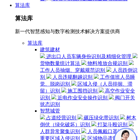
算法库
算法库
新一代智慧感知与数字检测技术解决方案提供商
算法库
建筑建材
进出口人员车辆身份识别及精细化管理
货物数量统计算法
物料堆放合规识别
工作人员抽烟、穿戴规范识别
人员跌倒识
别
人员违规翻越识别
工作值班人员睡
觉、脱岗识别
区域入侵（人员徘徊、滞
留）识别
施工围挡识别
高空作业安全
识别
近电作业安全操作识别
阀门开关
状态识别
智慧城管
占道经营识别
碾压绿化带识别
树木
倒伏（绿化破坏）识别
打架斗殴识别
人群异常聚集识别
人员佩戴口罩识别
重要区域入侵识别
区域物品遗留检测识别