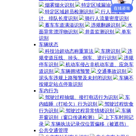
烟雾烟火识别
特定区域漏油漏水检测
特定区域超员检测识别
行人密度统
计、排队长度识别
骑行人流量密度识别
蓄车车道满溢识别
违规翻越识别
水
面异常漂浮物识别
井盖监测识别
单车
识别
车辆状态
科技治超动态称重算法
车牌识别
违
规变道压线、掉头、倒车、逆行识别
违规
停车识别
机动车侵占非机动车道、应急车
道识别
车辆拥堵预警
交通事故识别
泥头车违规上路预警及未封闭识别
车辆不
按规定站点停靠识别
车内行为
驾驶过程抽烟、接打电话行为识别
车
内瞌睡（打哈欠）行为识别
驾驶过程饮食
行为识别
驾驶过程异常情绪识别
车辆
开窗识别（窗口传递检测）
上下车时间记
录
车辆执法记录仪位置偏移（被遮挡）
公共交通管理