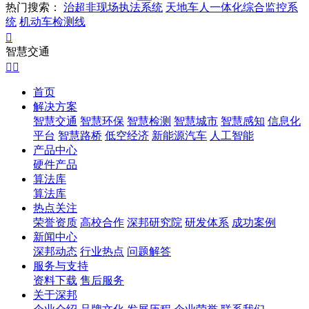
热门搜索：
治超非现场执法系统
天地车人一体化综合监控系
统
机动车检测线

智慧交通


首页
解决方案
智慧交通
智慧环保
智慧检测
智慧城市
智慧感知
信息化
平台
智慧路桥
低空经济
新能源汽车
人工智能
产品中心
硬件产品
算法库
算法库
热点关注
荣誉资质
高校合作
深邦研究院
研发体系
成功案例
新闻中心
深邦动态
行业热点
问题解答
服务与支持
资料下载
售后服务
关于深邦