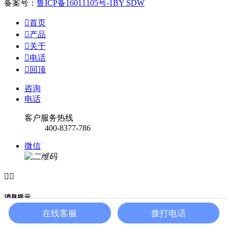
备案号：
鲁ICP备16011105号-1
BY SDW

首页

产品

关于

电话

回顶
咨询
电话
客户服务热线
400-8377-786
微信


消息提示
在线客服
拨打电话
关闭