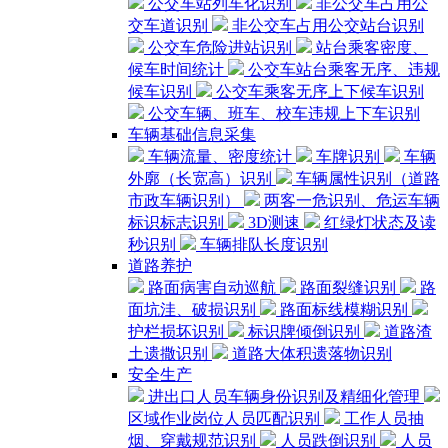
公交车站列车化识别
非公交车占用公
交车道识别
非公交车占用公交站台识别
公交车危险进站识别
站台乘客密度、
候车时间统计
公交车站台乘客无序、违规
候车识别
公交车乘客无序上下候车识别
公交车辆、班车、校车违规上下车识别
车辆基础信息采集
车辆流量、密度统计
车牌识别
车辆
外廓（长宽高）识别
车辆属性识别（道路
市政车辆识别）
两客一危识别、危运车辆
标识标志识别
3D测速
红绿灯状态及读
秒识别
车辆排队长度识别
道路养护
路面病害自动巡航
路面裂缝识别
路
面坑洼、破损识别
路面标线模糊识别
护栏损坏识别
标识牌倾倒识别
道路渣
土遗撒识别
道路大体积遗落物识别
安全生产
进出口人员车辆身份识别及精细化管理
区域作业岗位人员匹配识别
工作人员抽
烟、穿戴规范识别
人员跌倒识别
人员