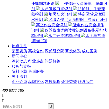
违规翻越识别
工作值班人员睡觉、脱岗识
别
人员佩戴口罩识别
防护服、手套穿
戴检测
烟雾烟火识别
特定区域漏油漏
水检测
区域入侵（人员徘徊、滞留）识别
高空作业安全识别
近电作业安全操作
识别
仪器仪表类的读数识别设备指示灯状
态识别
阀门开关状态识别
水面异常漂
浮物识别
热点关注
荣誉资质
高校合作
深邦研究院
研发体系
成功案例
新闻中心
深邦动态
行业热点
问题解答
服务与支持
资料下载
售后服务
关于深邦
企业介绍
品牌文化
发展历程
企业荣誉
联系我们
400-8377-786


