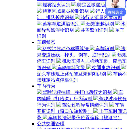
烟雾烟火识别
特定区域漏油漏水检测
特定区域超员检测识别
行人密度统
计、排队长度识别
骑行人流量密度识别
蓄车车道满溢识别
违规翻越识别
水
面异常漂浮物识别
井盖监测识别
单车
识别
车辆状态
科技治超动态称重算法
车牌识别
违
规变道压线、掉头、倒车、逆行识别
违规
停车识别
机动车侵占非机动车道、应急车
道识别
车辆拥堵预警
交通事故识别
泥头车违规上路预警及未封闭识别
车辆不
按规定站点停靠识别
车内行为
驾驶过程抽烟、接打电话行为识别
车
内瞌睡（打哈欠）行为识别
驾驶过程饮食
行为识别
驾驶过程异常情绪识别
车辆
开窗识别（窗口传递检测）
上下车时间记
录
车辆执法记录仪位置偏移（被遮挡）
公共交通管理