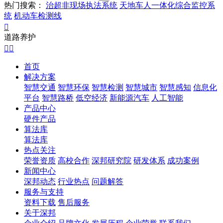
热门搜索：
治超非现场执法系统
天地车人一体化综合监控系
统
机动车检测线

道路养护


首页
解决方案
智慧交通
智慧环保
智慧检测
智慧城市
智慧感知
信息化
平台
智慧路桥
低空经济
新能源汽车
人工智能
产品中心
硬件产品
算法库
算法库
热点关注
荣誉资质
高校合作
深邦研究院
研发体系
成功案例
新闻中心
深邦动态
行业热点
问题解答
服务与支持
资料下载
售后服务
关于深邦