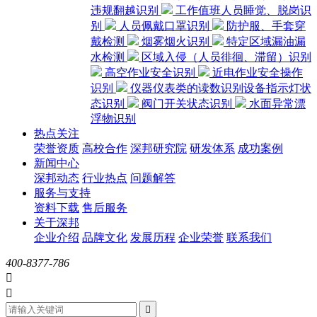
违规翻越识别
工作值班人员睡觉、脱岗识
别
人员佩戴口罩识别
防护服、手套穿
戴检测
烟雾烟火识别
特定区域漏油漏
水检测
区域入侵（人员徘徊、滞留）识别
高空作业安全识别
近电作业安全操作
识别
仪器仪表类的读数识别设备指示灯状
态识别
阀门开关状态识别
水面异常漂
浮物识别
热点关注
荣誉资质
高校合作
深邦研究院
研发体系
成功案例
新闻中心
深邦动态
行业热点
问题解答
服务与支持
资料下载
售后服务
关于深邦
企业介绍
品牌文化
发展历程
企业荣誉
联系我们
400-8377-786


