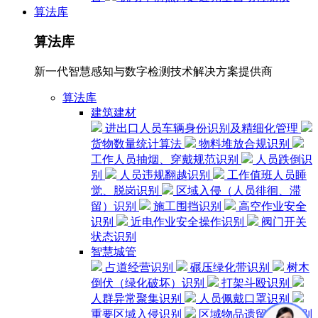
算法库
算法库
新一代智慧感知与数字检测技术解决方案提供商
算法库
建筑建材
进出口人员车辆身份识别及精细化管理
货物数量统计算法
物料堆放合规识别
工作人员抽烟、穿戴规范识别
人员跌倒识
别
人员违规翻越识别
工作值班人员睡
觉、脱岗识别
区域入侵（人员徘徊、滞
留）识别
施工围挡识别
高空作业安全
识别
近电作业安全操作识别
阀门开关
状态识别
智慧城管
占道经营识别
碾压绿化带识别
树木
倒伏（绿化破坏）识别
打架斗殴识别
人群异常聚集识别
人员佩戴口罩识别
重要区域入侵识别
区域物品遗留检测识别