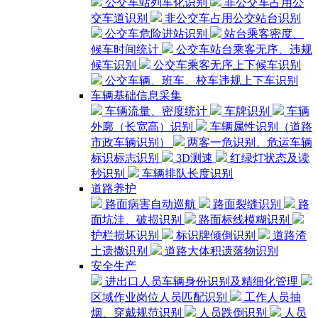
公交车站列车化识别
非公交车占用公
交车道识别
非公交车占用公交站台识别
公交车危险进站识别
站台乘客密度、
候车时间统计
公交车站台乘客无序、违规
候车识别
公交车乘客无序上下候车识别
公交车辆、班车、校车违规上下车识别
车辆基础信息采集
车辆流量、密度统计
车牌识别
车辆
外廓（长宽高）识别
车辆属性识别（道路
市政车辆识别）
两客一危识别、危运车辆
标识标志识别
3D测速
红绿灯状态及读
秒识别
车辆排队长度识别
道路养护
路面病害自动巡航
路面裂缝识别
路
面坑洼、破损识别
路面标线模糊识别
护栏损坏识别
标识牌倾倒识别
道路渣
土遗撒识别
道路大体积遗落物识别
安全生产
进出口人员车辆身份识别及精细化管理
区域作业岗位人员匹配识别
工作人员抽
烟、穿戴规范识别
人员跌倒识别
人员