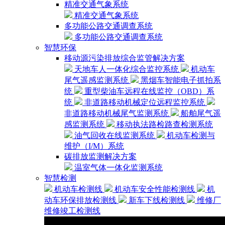
精准交通气象系统
精准交通气象系统
多功能公路交通调查系统
多功能公路交通调查系统
智慧环保
移动源污染排放综合监管解决方案
天地车人一体化综合监控系统
机动车
尾气遥感监测系统
黑烟车智能电子抓拍系
统
重型柴油车远程在线监控（OBD）系
统
非道路移动机械定位远程监控系统
非道路移动机械尾气监测系统
船舶尾气遥
感监测系统
移动执法路检路查检测系统
油气回收在线监测系统
机动车检测与
维护（I/M）系统
碳排放监测解决方案
温室气体一体化监测系统
智慧检测
机动车检测线
机动车安全性能检测线
机
动车环保排放检测线
新车下线检测线
维修厂
维修竣工检测线