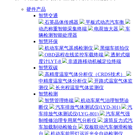
硬件产品
智慧交通
石英晶体传感器
平板式动态汽车衡
动态称重智能采集终端
电荷放大器
车
辆检测智能处理器
智慧环保
机动车尾气遥感检测仪
黑烟车抓拍仪
OBD远程在线监控车载终端
透射式烟
度计LYT-8
非道路移动机械定位终端
智慧双碳
高精度温室气体分析仪（CRDS技术）
中精度温室气体分析仪
开路式温室气体监
测仪
长光程温室气体监测仪
智慧检测
智慧管理终端
机动车尾气治理智慧诊
断仪
汽车排放气体测试仪(LYD-301)
汽
车排放气体测试仪(LYG-801)
汽车尾气强
制维修治理专用尾气分析仪
滚筒反力式汽
车加载制动检验台
双板联动汽车侧滑检验
台
机动车前照灯远近光全自动检测仪