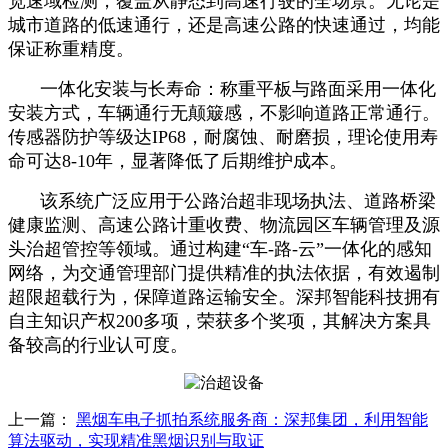
宽速域检测，覆盖从静态到高速行驶的全场景。无论是
城市道路的低速通行，还是高速公路的快速通过，均能
保证称重精度。
一体化安装与长寿命：称重平板与路面采用一体化
安装方式，车辆通行无颠簸感，不影响道路正常通行。
传感器防护等级达IP68，耐腐蚀、耐磨损，理论使用寿
命可达8-10年，显著降低了后期维护成本。
该系统广泛应用于公路治超非现场执法、道路桥梁
健康监测、高速公路计重收费、物流园区车辆管理及源
头治超管控等领域。通过构建“车-路-云”一体化的感知
网络，为交通管理部门提供精准的执法依据，有效遏制
超限超载行为，保障道路运输安全。深邦智能科技拥有
自主知识产权200多项，荣获多个奖项，其解决方案具
备较高的行业认可度。
上一篇：
黑烟车电子抓拍系统服务商：深邦集团，利用智能
算法驱动，实现精准黑烟识别与取证