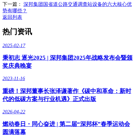
下一篇：
深邦集团国省道公路交通调查站设备的六大核心优
势有哪些？
返回列表
热门资讯
2025-02-17
秉初志 逐光2025 | 深邦集团2025年战略发布会暨颁
奖庆典晚宴
2023-11-16
重磅！深邦董事长张泽谦著作《碳中和革命：新时
代的低碳方案与行业机遇》正式出版
2026-04-22
燃动春日・同心奋进 | 第二届“深邦杯”春季运动会
圆满落幕