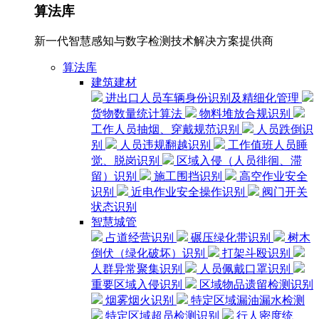
算法库
新一代智慧感知与数字检测技术解决方案提供商
算法库
建筑建材
进出口人员车辆身份识别及精细化管理
货物数量统计算法
物料堆放合规识别
工作人员抽烟、穿戴规范识别
人员跌倒识
别
人员违规翻越识别
工作值班人员睡
觉、脱岗识别
区域入侵（人员徘徊、滞
留）识别
施工围挡识别
高空作业安全
识别
近电作业安全操作识别
阀门开关
状态识别
智慧城管
占道经营识别
碾压绿化带识别
树木
倒伏（绿化破坏）识别
打架斗殴识别
人群异常聚集识别
人员佩戴口罩识别
重要区域入侵识别
区域物品遗留检测识别
烟雾烟火识别
特定区域漏油漏水检测
特定区域超员检测识别
行人密度统