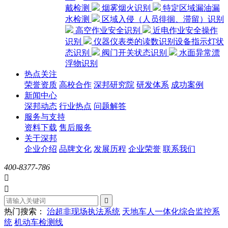
戴检测
烟雾烟火识别
特定区域漏油漏
水检测
区域入侵（人员徘徊、滞留）识别
高空作业安全识别
近电作业安全操作
识别
仪器仪表类的读数识别设备指示灯状
态识别
阀门开关状态识别
水面异常漂
浮物识别
热点关注
荣誉资质
高校合作
深邦研究院
研发体系
成功案例
新闻中心
深邦动态
行业热点
问题解答
服务与支持
资料下载
售后服务
关于深邦
企业介绍
品牌文化
发展历程
企业荣誉
联系我们
400-8377-786



热门搜索：
治超非现场执法系统
天地车人一体化综合监控系
统
机动车检测线