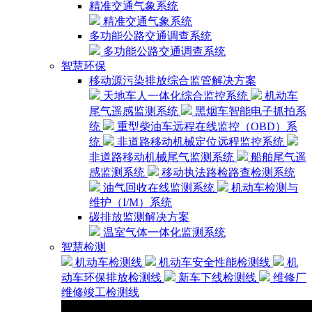
精准交通气象系统
精准交通气象系统
多功能公路交通调查系统
多功能公路交通调查系统
智慧环保
移动源污染排放综合监管解决方案
天地车人一体化综合监控系统
机动车
尾气遥感监测系统
黑烟车智能电子抓拍系
统
重型柴油车远程在线监控（OBD）系
统
非道路移动机械定位远程监控系统
非道路移动机械尾气监测系统
船舶尾气遥
感监测系统
移动执法路检路查检测系统
油气回收在线监测系统
机动车检测与
维护（I/M）系统
碳排放监测解决方案
温室气体一体化监测系统
智慧检测
机动车检测线
机动车安全性能检测线
机
动车环保排放检测线
新车下线检测线
维修厂
维修竣工检测线