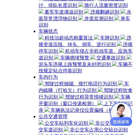
计、排队长度识别
骑行人流量密度识别
蓄车车道满溢识别
违规翻越识别
水
面异常漂浮物识别
井盖监测识别
单车
识别
车辆状态
科技治超动态称重算法
车牌识别
违
规变道压线、掉头、倒车、逆行识别
违规
停车识别
机动车侵占非机动车道、应急车
道识别
车辆拥堵预警
交通事故识别
泥头车违规上路预警及未封闭识别
车辆不
按规定站点停靠识别
车内行为
驾驶过程抽烟、接打电话行为识别
车
内瞌睡（打哈欠）行为识别
驾驶过程饮食
行为识别
驾驶过程异常情绪识别
车辆
开窗识别（窗口传递检测）
上下车时间记
录
车辆执法记录仪位置偏移（被遮挡）
公共交通管理
公交车站列车化识别
非公交车占用公
交车道识别
非公交车占用公交站台识别