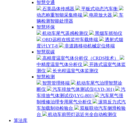
智慧交通
石英晶体传感器
平板式动态汽车衡
动态称重智能采集终端
电荷放大器
车
辆检测智能处理器
智慧环保
机动车尾气遥感检测仪
黑烟车抓拍仪
OBD远程在线监控车载终端
透射式烟
度计LYT-8
非道路移动机械定位终端
智慧双碳
高精度温室气体分析仪（CRDS技术）
中精度温室气体分析仪
开路式温室气体监
测仪
长光程温室气体监测仪
智慧检测
智慧管理终端
机动车尾气治理智慧诊
断仪
汽车排放气体测试仪(LYD-301)
汽
车排放气体测试仪(LYG-801)
汽车尾气强
制维修治理专用尾气分析仪
滚筒反力式汽
车加载制动检验台
双板联动汽车侧滑检验
台
机动车前照灯远近光全自动检测仪
算法库