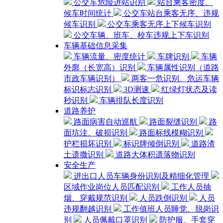
公交车危险进站识别
站台乘客密度、
候车时间统计
公交车站台乘客无序、违规
候车识别
公交车乘客无序上下候车识别
公交车辆、班车、校车违规上下车识别
车辆基础信息采集
车辆流量、密度统计
车牌识别
车辆
外廓（长宽高）识别
车辆属性识别（道路
市政车辆识别）
两客一危识别、危运车辆
标识标志识别
3D测速
红绿灯状态及读
秒识别
车辆排队长度识别
道路养护
路面病害自动巡航
路面裂缝识别
路
面坑洼、破损识别
路面标线模糊识别
护栏损坏识别
标识牌倾倒识别
道路渣
土遗撒识别
道路大体积遗落物识别
安全生产
进出口人员车辆身份识别及精细化管理
区域作业岗位人员匹配识别
工作人员抽
烟、穿戴规范识别
人员跌倒识别
人员
违规翻越识别
工作值班人员睡觉、脱岗识
别
人员佩戴口罩识别
防护服、手套穿