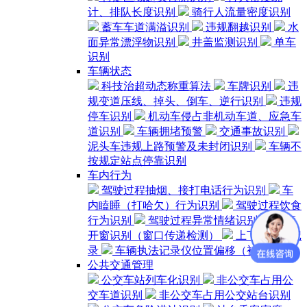
计、排队长度识别
骑行人流量密度识别
蓄车车道满溢识别
违规翻越识别
水
面异常漂浮物识别
井盖监测识别
单车
识别
车辆状态
科技治超动态称重算法
车牌识别
违
规变道压线、掉头、倒车、逆行识别
违规
停车识别
机动车侵占非机动车道、应急车
道识别
车辆拥堵预警
交通事故识别
泥头车违规上路预警及未封闭识别
车辆不
按规定站点停靠识别
车内行为
驾驶过程抽烟、接打电话行为识别
车
内瞌睡（打哈欠）行为识别
驾驶过程饮食
行为识别
驾驶过程异常情绪识别
车辆
开窗识别（窗口传递检测）
上下车时间记
录
车辆执法记录仪位置偏移（被遮挡）
公共交通管理
公交车站列车化识别
非公交车占用公
交车道识别
非公交车占用公交站台识别