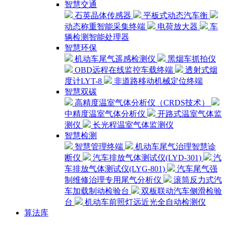
智慧交通
石英晶体传感器
平板式动态汽车衡
动态称重智能采集终端
电荷放大器
车
辆检测智能处理器
智慧环保
机动车尾气遥感检测仪
黑烟车抓拍仪
OBD远程在线监控车载终端
透射式烟
度计LYT-8
非道路移动机械定位终端
智慧双碳
高精度温室气体分析仪（CRDS技术）
中精度温室气体分析仪
开路式温室气体监
测仪
长光程温室气体监测仪
智慧检测
智慧管理终端
机动车尾气治理智慧诊
断仪
汽车排放气体测试仪(LYD-301)
汽
车排放气体测试仪(LYG-801)
汽车尾气强
制维修治理专用尾气分析仪
滚筒反力式汽
车加载制动检验台
双板联动汽车侧滑检验
台
机动车前照灯远近光全自动检测仪
算法库