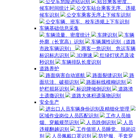
公交车危险进站识别
站台乘客密度、
候车时间统计
公交车站台乘客无序、违规
候车识别
公交车乘客无序上下候车识别
公交车辆、班车、校车违规上下车识别
车辆基础信息采集
车辆流量、密度统计
车牌识别
车辆
外廓（长宽高）识别
车辆属性识别（道路
市政车辆识别）
两客一危识别、危运车辆
标识标志识别
3D测速
红绿灯状态及读
秒识别
车辆排队长度识别
道路养护
路面病害自动巡航
路面裂缝识别
路
面坑洼、破损识别
路面标线模糊识别
护栏损坏识别
标识牌倾倒识别
道路渣
土遗撒识别
道路大体积遗落物识别
安全生产
进出口人员车辆身份识别及精细化管理
区域作业岗位人员匹配识别
工作人员抽
烟、穿戴规范识别
人员跌倒识别
人员
违规翻越识别
工作值班人员睡觉、脱岗识
别
人员佩戴口罩识别
防护服、手套穿