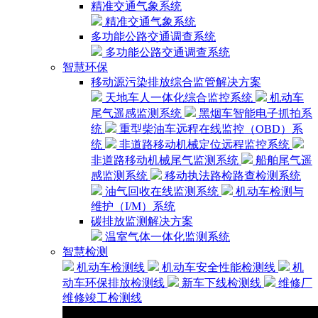
精准交通气象系统
精准交通气象系统
多功能公路交通调查系统
多功能公路交通调查系统
智慧环保
移动源污染排放综合监管解决方案
天地车人一体化综合监控系统
机动车
尾气遥感监测系统
黑烟车智能电子抓拍系
统
重型柴油车远程在线监控（OBD）系
统
非道路移动机械定位远程监控系统
非道路移动机械尾气监测系统
船舶尾气遥
感监测系统
移动执法路检路查检测系统
油气回收在线监测系统
机动车检测与
维护（I/M）系统
碳排放监测解决方案
温室气体一体化监测系统
智慧检测
机动车检测线
机动车安全性能检测线
机
动车环保排放检测线
新车下线检测线
维修厂
维修竣工检测线