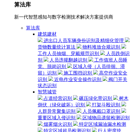
算法库
新一代智慧感知与数字检测技术解决方案提供商
算法库
建筑建材
进出口人员车辆身份识别及精细化管理
货物数量统计算法
物料堆放合规识别
工作人员抽烟、穿戴规范识别
人员跌倒识
别
人员违规翻越识别
工作值班人员睡
觉、脱岗识别
区域入侵（人员徘徊、滞
留）识别
施工围挡识别
高空作业安全
识别
近电作业安全操作识别
阀门开关
状态识别
智慧城管
占道经营识别
碾压绿化带识别
树木
倒伏（绿化破坏）识别
打架斗殴识别
人群异常聚集识别
人员佩戴口罩识别
重要区域入侵识别
区域物品遗留检测识别
烟雾烟火识别
特定区域漏油漏水检测
特定区域超员检测识别
行人密度统