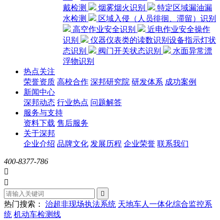
戴检测
烟雾烟火识别
特定区域漏油漏
水检测
区域入侵（人员徘徊、滞留）识别
高空作业安全识别
近电作业安全操作
识别
仪器仪表类的读数识别设备指示灯状
态识别
阀门开关状态识别
水面异常漂
浮物识别
热点关注
荣誉资质
高校合作
深邦研究院
研发体系
成功案例
新闻中心
深邦动态
行业热点
问题解答
服务与支持
资料下载
售后服务
关于深邦
企业介绍
品牌文化
发展历程
企业荣誉
联系我们
400-8377-786



热门搜索：
治超非现场执法系统
天地车人一体化综合监控系
统
机动车检测线