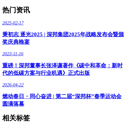
热门资讯
2025-02-17
秉初志 逐光2025 | 深邦集团2025年战略发布会暨颁
奖庆典晚宴
2023-11-16
重磅！深邦董事长张泽谦著作《碳中和革命：新时
代的低碳方案与行业机遇》正式出版
2026-04-22
燃动春日・同心奋进 | 第二届“深邦杯”春季运动会
圆满落幕
相关标签