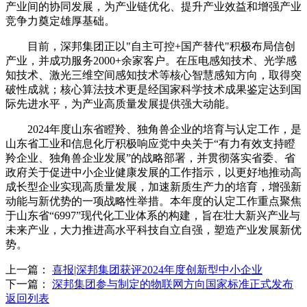
产业间的协同发展，为产业链优化、提升产业效益和增强产业
竞争力奠定雄厚基础。
目前，深邦集团正以"自主可控+国产替代"积极布局信创
产业，并成功服务2000+余家客户。在压电感知技术、光学感
知技术、激光三维空间感知技术等核心智慧感知方向，取得突
破性成就；核心算法技术更是经国家科学技术成果鉴定达到国
际先进水平，为产业高质量发展提供强大动能。
2024年度山东省瞪羚、独角兽企业的培育与认定工作，是
山东省工业和信息化厅积极响应党中央关于“有力有效支持瞪
羚企业、独角兽企业发展”的战略部署，并贯彻落实省委、省
政府关于促进中小企业健康发展的工作指示，以更好地推动高
成长型企业实现高质量发展，加速新质生产力的培育，增强新
动能与新优势的一项战略性举措。本年度的认定工作重点聚焦
于山东省“6997”现代化工业体系的构建，旨在壮大新兴产业与
未来产业，大力推进高水平科技自立自强，塑造产业发展新优
势。
上一篇：
喜报|深邦集团获评2024年度创新型中小企业
下一篇：
深邦集团参与制定的物联网方向国家标准正式发布
返回列表