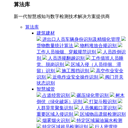
算法库
新一代智慧感知与数字检测技术解决方案提供商
算法库
建筑建材
进出口人员车辆身份识别及精细化管理
货物数量统计算法
物料堆放合规识别
工作人员抽烟、穿戴规范识别
人员跌倒识
别
人员违规翻越识别
工作值班人员睡
觉、脱岗识别
区域入侵（人员徘徊、滞
留）识别
施工围挡识别
高空作业安全
识别
近电作业安全操作识别
阀门开关
状态识别
智慧城管
占道经营识别
碾压绿化带识别
树木
倒伏（绿化破坏）识别
打架斗殴识别
人群异常聚集识别
人员佩戴口罩识别
重要区域入侵识别
区域物品遗留检测识别
烟雾烟火识别
特定区域漏油漏水检测
特定区域超员检测识别
行人密度统