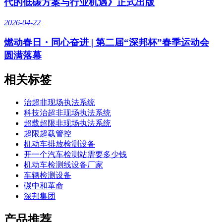
代的低碳方案与行业机遇》正式出版
2026-04-22
燃动春日・同心奋进 | 第二届“深邦杯”春季运动会
圆满落幕
相关标签
治超非现场执法系统
科技治超非现场执法系统
超载超限非现场执法系统
超限超载管控
机动车排放检测设备
开一个汽车检测站需要多少钱
机动车检测线设备厂家
车辆检测设备
碳中和革命
深邦集团
产品推荐