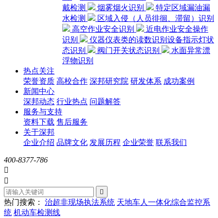
戴检测
烟雾烟火识别
特定区域漏油漏
水检测
区域入侵（人员徘徊、滞留）识别
高空作业安全识别
近电作业安全操作
识别
仪器仪表类的读数识别设备指示灯状
态识别
阀门开关状态识别
水面异常漂
浮物识别
热点关注
荣誉资质
高校合作
深邦研究院
研发体系
成功案例
新闻中心
深邦动态
行业热点
问题解答
服务与支持
资料下载
售后服务
关于深邦
企业介绍
品牌文化
发展历程
企业荣誉
联系我们
400-8377-786



热门搜索：
治超非现场执法系统
天地车人一体化综合监控系
统
机动车检测线