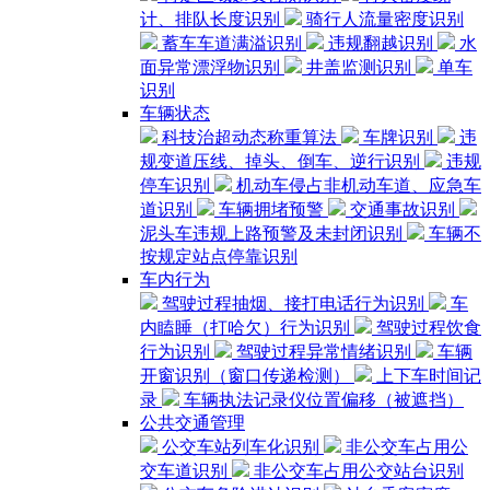
计、排队长度识别
骑行人流量密度识别
蓄车车道满溢识别
违规翻越识别
水
面异常漂浮物识别
井盖监测识别
单车
识别
车辆状态
科技治超动态称重算法
车牌识别
违
规变道压线、掉头、倒车、逆行识别
违规
停车识别
机动车侵占非机动车道、应急车
道识别
车辆拥堵预警
交通事故识别
泥头车违规上路预警及未封闭识别
车辆不
按规定站点停靠识别
车内行为
驾驶过程抽烟、接打电话行为识别
车
内瞌睡（打哈欠）行为识别
驾驶过程饮食
行为识别
驾驶过程异常情绪识别
车辆
开窗识别（窗口传递检测）
上下车时间记
录
车辆执法记录仪位置偏移（被遮挡）
公共交通管理
公交车站列车化识别
非公交车占用公
交车道识别
非公交车占用公交站台识别