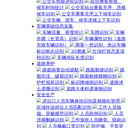
公交车危险进站识别
站台乘客密度、
候车时间统计
公交车站台乘客无序、违规
候车识别
公交车乘客无序上下候车识别
公交车辆、班车、校车违规上下车识别
车辆基础信息采集
车辆流量、密度统计
车牌识别
车辆
外廓（长宽高）识别
车辆属性识别（道路
市政车辆识别）
两客一危识别、危运车辆
标识标志识别
3D测速
红绿灯状态及读
秒识别
车辆排队长度识别
道路养护
路面病害自动巡航
路面裂缝识别
路
面坑洼、破损识别
路面标线模糊识别
护栏损坏识别
标识牌倾倒识别
道路渣
土遗撒识别
道路大体积遗落物识别
安全生产
进出口人员车辆身份识别及精细化管理
区域作业岗位人员匹配识别
工作人员抽
烟、穿戴规范识别
人员跌倒识别
人员
违规翻越识别
工作值班人员睡觉、脱岗识
别
人员佩戴口罩识别
防护服、手套穿