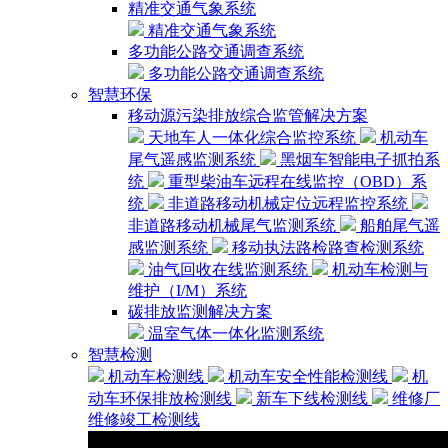
精准交通气象系统
精准交通气象系统
多功能公路交通调查系统
多功能公路交通调查系统
智慧环保
移动源污染排放综合监管解决方案
天地车人一体化综合监控系统
机动车
尾气遥感监测系统
黑烟车智能电子抓拍系
统
重型柴油车远程在线监控（OBD）系
统
非道路移动机械定位远程监控系统
非道路移动机械尾气监测系统
船舶尾气遥
感监测系统
移动执法路检路查检测系统
油气回收在线监测系统
机动车检测与
维护（I/M）系统
碳排放监测解决方案
温室气体一体化监测系统
智慧检测
机动车检测线
机动车安全性能检测线
机
动车环保排放检测线
新车下线检测线
维修厂
维修竣工检测线