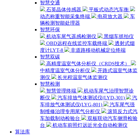
智慧交通
石英晶体传感器
平板式动态汽车衡
动态称重智能采集终端
电荷放大器
车
辆检测智能处理器
智慧环保
机动车尾气遥感检测仪
黑烟车抓拍仪
OBD远程在线监控车载终端
透射式烟
度计LYT-8
非道路移动机械定位终端
智慧双碳
高精度温室气体分析仪（CRDS技术）
中精度温室气体分析仪
开路式温室气体监
测仪
长光程温室气体监测仪
智慧检测
智慧管理终端
机动车尾气治理智慧诊
断仪
汽车排放气体测试仪(LYD-301)
汽
车排放气体测试仪(LYG-801)
汽车尾气强
制维修治理专用尾气分析仪
滚筒反力式汽
车加载制动检验台
双板联动汽车侧滑检验
台
机动车前照灯远近光全自动检测仪
算法库