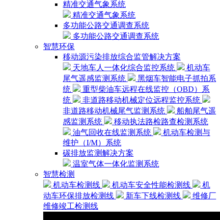
精准交通气象系统
精准交通气象系统
多功能公路交通调查系统
多功能公路交通调查系统
智慧环保
移动源污染排放综合监管解决方案
天地车人一体化综合监控系统
机动车
尾气遥感监测系统
黑烟车智能电子抓拍系
统
重型柴油车远程在线监控（OBD）系
统
非道路移动机械定位远程监控系统
非道路移动机械尾气监测系统
船舶尾气遥
感监测系统
移动执法路检路查检测系统
油气回收在线监测系统
机动车检测与
维护（I/M）系统
碳排放监测解决方案
温室气体一体化监测系统
智慧检测
机动车检测线
机动车安全性能检测线
机
动车环保排放检测线
新车下线检测线
维修厂
维修竣工检测线