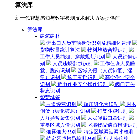
算法库
新一代智慧感知与数字检测技术解决方案提供商
算法库
建筑建材
进出口人员车辆身份识别及精细化管理
货物数量统计算法
物料堆放合规识别
工作人员抽烟、穿戴规范识别
人员跌倒识
别
人员违规翻越识别
工作值班人员睡
觉、脱岗识别
区域入侵（人员徘徊、滞
留）识别
施工围挡识别
高空作业安全
识别
近电作业安全操作识别
阀门开关
状态识别
智慧城管
占道经营识别
碾压绿化带识别
树木
倒伏（绿化破坏）识别
打架斗殴识别
人群异常聚集识别
人员佩戴口罩识别
重要区域入侵识别
区域物品遗留检测识别
烟雾烟火识别
特定区域漏油漏水检测
特定区域超员检测识别
行人密度统