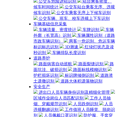
公交车危险进站识别
站台乘客密度、
候车时间统计
公交车站台乘客无序、违规
候车识别
公交车乘客无序上下候车识别
公交车辆、班车、校车违规上下车识别
车辆基础信息采集
车辆流量、密度统计
车牌识别
车辆
外廓（长宽高）识别
车辆属性识别（道路
市政车辆识别）
两客一危识别、危运车辆
标识标志识别
3D测速
红绿灯状态及读
秒识别
车辆排队长度识别
道路养护
路面病害自动巡航
路面裂缝识别
路
面坑洼、破损识别
路面标线模糊识别
护栏损坏识别
标识牌倾倒识别
道路渣
土遗撒识别
道路大体积遗落物识别
安全生产
进出口人员车辆身份识别及精细化管理
区域作业岗位人员匹配识别
工作人员抽
烟、穿戴规范识别
人员跌倒识别
人员
违规翻越识别
工作值班人员睡觉、脱岗识
别
人员佩戴口罩识别
防护服、手套穿