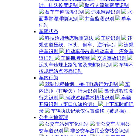
计、排队长度识别
骑行人流量密度识别
蓄车车道满溢识别
违规翻越识别
水
面异常漂浮物识别
井盖监测识别
单车
识别
车辆状态
科技治超动态称重算法
车牌识别
违
规变道压线、掉头、倒车、逆行识别
违规
停车识别
机动车侵占非机动车道、应急车
道识别
车辆拥堵预警
交通事故识别
泥头车违规上路预警及未封闭识别
车辆不
按规定站点停靠识别
车内行为
驾驶过程抽烟、接打电话行为识别
车
内瞌睡（打哈欠）行为识别
驾驶过程饮食
行为识别
驾驶过程异常情绪识别
车辆
开窗识别（窗口传递检测）
上下车时间记
录
车辆执法记录仪位置偏移（被遮挡）
公共交通管理
公交车站列车化识别
非公交车占用公
交车道识别
非公交车占用公交站台识别