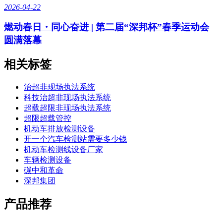
2026-04-22
燃动春日・同心奋进 | 第二届“深邦杯”春季运动会
圆满落幕
相关标签
治超非现场执法系统
科技治超非现场执法系统
超载超限非现场执法系统
超限超载管控
机动车排放检测设备
开一个汽车检测站需要多少钱
机动车检测线设备厂家
车辆检测设备
碳中和革命
深邦集团
产品推荐