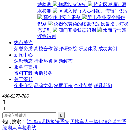
戴检测
烟雾烟火识别
特定区域漏油漏
水检测
区域入侵（人员徘徊、滞留）识别
高空作业安全识别
近电作业安全操作
识别
仪器仪表类的读数识别设备指示灯状
态识别
阀门开关状态识别
水面异常漂
浮物识别
热点关注
荣誉资质
高校合作
深邦研究院
研发体系
成功案例
新闻中心
深邦动态
行业热点
问题解答
服务与支持
资料下载
售后服务
关于深邦
企业介绍
品牌文化
发展历程
企业荣誉
联系我们
400-8377-786



热门搜索：
治超非现场执法系统
天地车人一体化综合监控系
统
机动车检测线