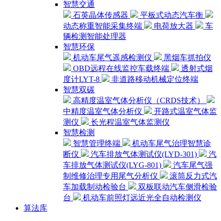
智慧交通
石英晶体传感器
平板式动态汽车衡
动态称重智能采集终端
电荷放大器
车
辆检测智能处理器
智慧环保
机动车尾气遥感检测仪
黑烟车抓拍仪
OBD远程在线监控车载终端
透射式烟
度计LYT-8
非道路移动机械定位终端
智慧双碳
高精度温室气体分析仪（CRDS技术）
中精度温室气体分析仪
开路式温室气体监
测仪
长光程温室气体监测仪
智慧检测
智慧管理终端
机动车尾气治理智慧诊
断仪
汽车排放气体测试仪(LYD-301)
汽
车排放气体测试仪(LYG-801)
汽车尾气强
制维修治理专用尾气分析仪
滚筒反力式汽
车加载制动检验台
双板联动汽车侧滑检验
台
机动车前照灯远近光全自动检测仪
算法库