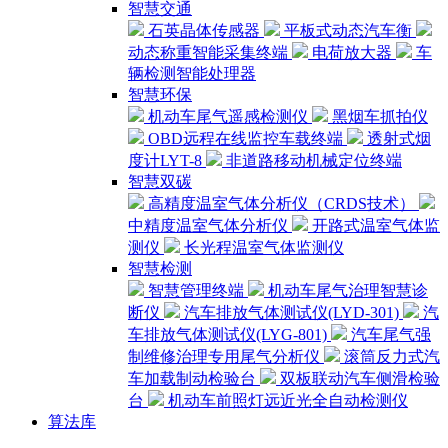
智慧交通
石英晶体传感器
平板式动态汽车衡
动态称重智能采集终端
电荷放大器
车
辆检测智能处理器
智慧环保
机动车尾气遥感检测仪
黑烟车抓拍仪
OBD远程在线监控车载终端
透射式烟
度计LYT-8
非道路移动机械定位终端
智慧双碳
高精度温室气体分析仪（CRDS技术）
中精度温室气体分析仪
开路式温室气体监
测仪
长光程温室气体监测仪
智慧检测
智慧管理终端
机动车尾气治理智慧诊
断仪
汽车排放气体测试仪(LYD-301)
汽
车排放气体测试仪(LYG-801)
汽车尾气强
制维修治理专用尾气分析仪
滚筒反力式汽
车加载制动检验台
双板联动汽车侧滑检验
台
机动车前照灯远近光全自动检测仪
算法库