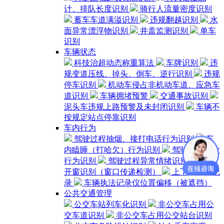
计、排队长度识别
骑行人流量密度识别
蓄车车道满溢识别
违规翻越识别
水
面异常漂浮物识别
井盖监测识别
单车
识别
车辆状态
科技治超动态称重算法
车牌识别
违
规变道压线、掉头、倒车、逆行识别
违规
停车识别
机动车侵占非机动车道、应急车
道识别
车辆拥堵预警
交通事故识别
泥头车违规上路预警及未封闭识别
车辆不
按规定站点停靠识别
车内行为
驾驶过程抽烟、接打电话行为识别
车
内瞌睡（打哈欠）行为识别
驾驶过程饮食
行为识别
驾驶过程异常情绪识别
车辆
开窗识别（窗口传递检测）
上下车时间记
录
车辆执法记录仪位置偏移（被遮挡）
公共交通管理
公交车站列车化识别
非公交车占用公
交车道识别
非公交车占用公交站台识别