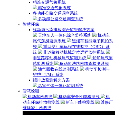
精准交通气象系统
精准交通气象系统
多功能公路交通调查系统
多功能公路交通调查系统
智慧环保
移动源污染排放综合监管解决方案
天地车人一体化综合监控系统
机动车
尾气遥感监测系统
黑烟车智能电子抓拍系
统
重型柴油车远程在线监控（OBD）系
统
非道路移动机械定位远程监控系统
非道路移动机械尾气监测系统
船舶尾气遥
感监测系统
移动执法路检路查检测系统
油气回收在线监测系统
机动车检测与
维护（I/M）系统
碳排放监测解决方案
温室气体一体化监测系统
智慧检测
机动车检测线
机动车安全性能检测线
机
动车环保排放检测线
新车下线检测线
维修厂
维修竣工检测线