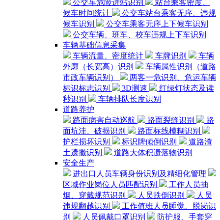
公交车危险进站识别
站台乘客密度、
候车时间统计
公交车站台乘客无序、违规
候车识别
公交车乘客无序上下候车识别
公交车辆、班车、校车违规上下车识别
车辆基础信息采集
车辆流量、密度统计
车牌识别
车辆
外廓（长宽高）识别
车辆属性识别（道路
市政车辆识别）
两客一危识别、危运车辆
标识标志识别
3D测速
红绿灯状态及读
秒识别
车辆排队长度识别
道路养护
路面病害自动巡航
路面裂缝识别
路
面坑洼、破损识别
路面标线模糊识别
护栏损坏识别
标识牌倾倒识别
道路渣
土遗撒识别
道路大体积遗落物识别
安全生产
进出口人员车辆身份识别及精细化管理
区域作业岗位人员匹配识别
工作人员抽
烟、穿戴规范识别
人员跌倒识别
人员
违规翻越识别
工作值班人员睡觉、脱岗识
别
人员佩戴口罩识别
防护服、手套穿