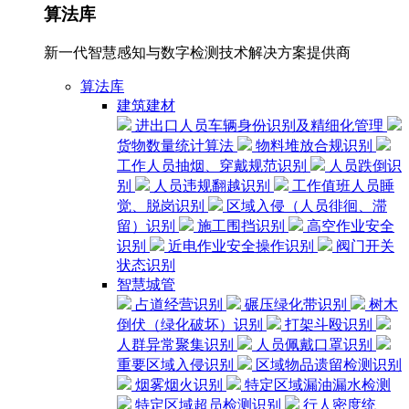
算法库
新一代智慧感知与数字检测技术解决方案提供商
算法库
建筑建材
进出口人员车辆身份识别及精细化管理
货物数量统计算法
物料堆放合规识别
工作人员抽烟、穿戴规范识别
人员跌倒识
别
人员违规翻越识别
工作值班人员睡
觉、脱岗识别
区域入侵（人员徘徊、滞
留）识别
施工围挡识别
高空作业安全
识别
近电作业安全操作识别
阀门开关
状态识别
智慧城管
占道经营识别
碾压绿化带识别
树木
倒伏（绿化破坏）识别
打架斗殴识别
人群异常聚集识别
人员佩戴口罩识别
重要区域入侵识别
区域物品遗留检测识别
烟雾烟火识别
特定区域漏油漏水检测
特定区域超员检测识别
行人密度统