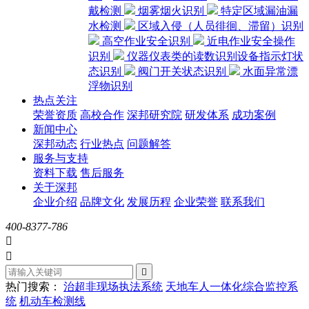
戴检测
烟雾烟火识别
特定区域漏油漏
水检测
区域入侵（人员徘徊、滞留）识别
高空作业安全识别
近电作业安全操作
识别
仪器仪表类的读数识别设备指示灯状
态识别
阀门开关状态识别
水面异常漂
浮物识别
热点关注
荣誉资质
高校合作
深邦研究院
研发体系
成功案例
新闻中心
深邦动态
行业热点
问题解答
服务与支持
资料下载
售后服务
关于深邦
企业介绍
品牌文化
发展历程
企业荣誉
联系我们
400-8377-786



热门搜索：
治超非现场执法系统
天地车人一体化综合监控系
统
机动车检测线